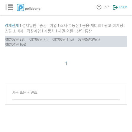
Join
Login
경제전체
경제일반
증권
기업
조세·부동산
금융·재테크
광고·마케팅
쇼핑·소비자
직장취업
자동차
채권·외환
산업·통산
08월08일(Sat)
08월07일(Fri)
08월06일(Thu)
08월05일(Wen)
08월04일(Tue)
1
지금 뜨는 컨텐츠