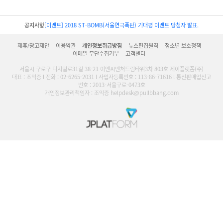
공지사항
[이벤트] 2018 ST-BOMB(서울연극폭탄) 기대평 이벤트 당첨자 발표.
제휴/광고제안
이용약관
개인정보취급방침
뉴스편집원칙
청소년 보호정책
이메일 무단수집거부
고객센터
서울시 구로구 디지털로31길 38-21 이앤씨벤처드림타워3차 803호 제이플랫폼(주)
대표 : 조익증 l 전화 : 02-6265-2031 l 사업자등록번호 : 113-86-71616 l 통신판매업신고
번호 : 2013-서울구로-0473호
개인정보관리책임자 : 조익증 helpdesk@pullbbang.com