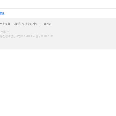
발표.
 보호정책
이메일 무단수집거부
고객센터
플랫폼(주)
16 l 통신판매업신고번호 : 2013-서울구로-0473호