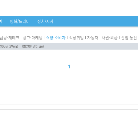
예
영화/드라마
정치/시사
금융·재테크
광고·마케팅
쇼핑·소비자
직장취업
자동차
채권·외환
산업·통산
월05일(Wen)
08월04일(Tue)
1