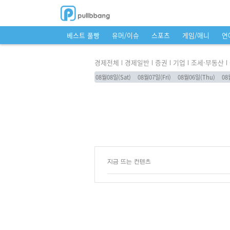
베스트 풀빵
유머/이슈
스포츠
게임/애니
연
경제전체
경제일반
증권
기업
조세·부동산
08월08일(Sat)
08월07일(Fri)
08월06일(Thu)
08
지금 뜨는 컨텐츠