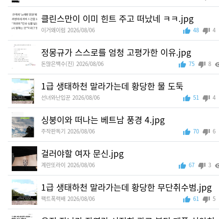
클린스만이 이미 힌트 주고 떠났네 ㅋㅋ.jpg
이거왜이럼
2026/08/06
48
4
정몽규가 스스로를 엄청 고평가한 이유.jpg
돈많은백수(진)
2026/08/06
75
8
1급 생태하천 말라가는데 황당한 물 도둑
선녀와난입꾼
2026/08/06
51
4
싱붕이와 떠나는 베트남 풍경 4.jpg
주작판독기
2026/08/06
70
6
걸러야할 여자 문신.jpg
계란또라이
2026/08/06
67
3
1급 생태하천 말라가는데 황당한 무단취수범.jpg
팩트폭력배
2026/08/06
61
5