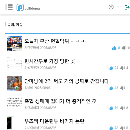
Join
유머/이슈
오늘자 부산 헌혈먹튀 ㅋㅋㅋ
계란또라이
2026/08/06
8
0
현시간부로 가장 망한 곳
읽씹전문가
2026/08/06
24
4
안마방에 2억 써도 거의 공짜로 간겁니다
킹받네
2026/08/06
43
1
축협 성매매 접대가 더 충격적인 것
일단헤어져
2026/08/06
79
8
우즈벡 마운틴듀 바가지 논란
미녀와야식
2026/08/06
78
6