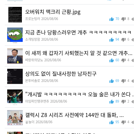
오버워치 맥크리 근황.jpg
프로눈팅러
2026/08/06
70
8
지금 존나 당황스러우면 개추 ㅋㅋㅋㅋㅋㅋㅋㅋㅋ
소개팅망함
2026/08/06
94
6
이 새끼 왜 갑자기 사퇴했는지 알 것 같으면 개추...
벼랑위의당뇨
2026/08/06
60
4
상의도 없이 질내사정한 남자친구
본투비솔로
2026/08/06
69
4
"개시발 ㅋㅋㅋㅋㅋㅋㅋㅋㅋ 오늘 술은 내가 쏜다 ..
아임파인땡큐앤쥬
2026/08/06
89
2
갤럭시 Z8 시리즈 사전예약 144만 대 돌파, ...
꽇놀이
2026/08/06
95
4