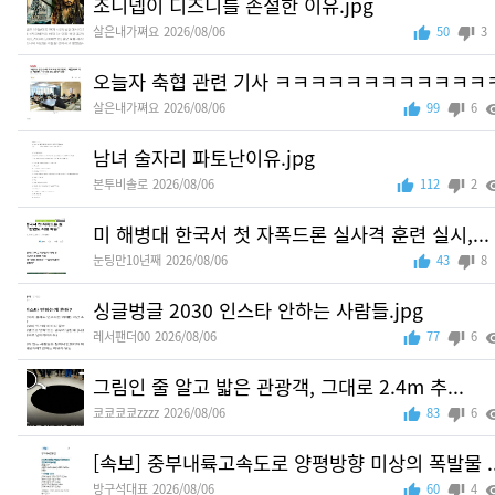
조니뎁이 디즈니를 손절한 이유.jpg
살은내가쪄요
2026/08/06
50
3
오늘자 축협 관련 기사 ㅋㅋㅋㅋㅋㅋㅋㅋㅋㅋㅋㅋㅋㅋ
살은내가쪄요
2026/08/06
99
6
남녀 술자리 파토난이유.jpg
본투비솔로
2026/08/06
112
2
미 해병대 한국서 첫 자폭드론 실사격 훈련 실시,...
눈팅만10년째
2026/08/06
43
8
싱글벙글 2030 인스타 안하는 사람들.jpg
레서팬더00
2026/08/06
77
6
그림인 줄 알고 밟은 관광객, 그대로 2.4m 추...
쿄쿄쿄쿄zzzz
2026/08/06
83
6
[속보] 중부내륙고속도로 양평방향 미상의 폭발물 ..
방구석대표
2026/08/06
60
4