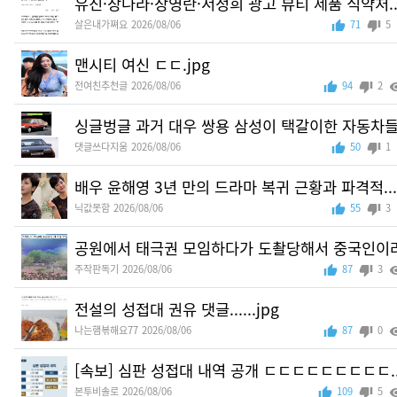
유진·장나라·장영란·서정희 광고 뷰티 제품 식약처..
살은내가쪄요
2026/08/06
71
5
맨시티 여신 ㄷㄷ.jpg
전여친추천글
2026/08/06
94
2
싱글벙글 과거 대우 쌍용 삼성이 택갈이한 자동차
댓글쓰다지움
2026/08/06
50
1
배우 윤해영 3년 만의 드라마 복귀 근황과 파격적...
닉값못함
2026/08/06
55
3
공원에서 태극권 모임하다가 도촬당해서 중국인이라고
주작판독기
2026/08/06
87
3
전설의 성접대 권유 댓글......jpg
나는햄볶해요77
2026/08/06
87
0
[속보] 심판 성접대 내역 공개 ㄷㄷㄷㄷㄷㄷㄷㄷㄷ..
본투비솔로
2026/08/06
109
5