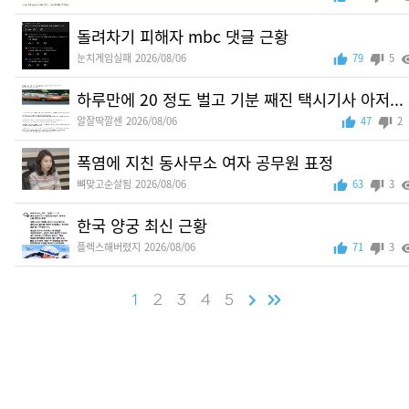
돌려차기 피해자 mbc 댓글 근황
눈치게임실패
2026/08/06
79
5
하루만에 20 정도 벌고 기분 째진 택시기사 아저...
알잘딱깔센
2026/08/06
47
2
폭염에 지친 동사무소 여자 공무원 표정
뼈맞고순살됨
2026/08/06
63
3
한국 양궁 최신 근황
플렉스해버렸지
2026/08/06
71
3
1
2
3
4
5