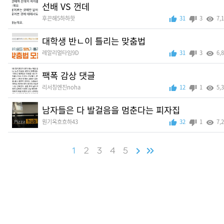
선배 VS 껀데
후끈해5하하핫
31
3
7,
대학생 반ㄴ이 틀리는 맞춤법
레알리얼타임9D
31
3
6,
팩폭 감상 댓글
리서칭엔진noha
12
1
5,
남자들은 다 발걸음을 멈춘다는 피자집
원기옥흐흐하43
32
1
7,
1
2
3
4
5