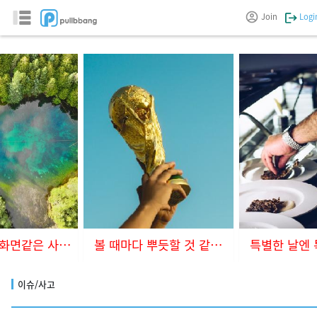
Join
Logi
컴퓨터 바탕화면같은 사진들
볼 때마다 뿌듯할 것 같아요
이슈/사고