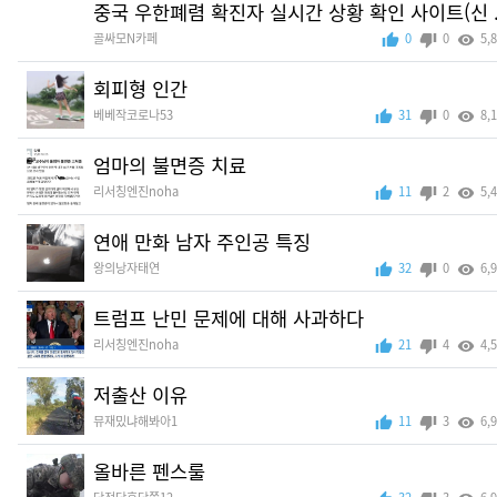
중국 우한폐렴 확진자 실시간 상황 확인 사이트(신 ..
골싸모N카페
0
0
5,
회피형 인간
베베작코로나53
31
0
8,
엄마의 불면증 치료
리서칭엔진noha
11
2
5,
연애 만화 남자 주인공 특징
왕의낭자태연
32
0
6,
트럼프 난민 문제에 대해 사과하다
리서칭엔진noha
21
4
4,
저출산 이유
뮤재밌냐해봐아1
11
3
6,
올바른 펜스룰