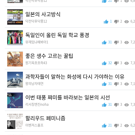
닥전닥후닥쭝12
21
1
6,
일본의 사고방식
닥전닥후닥쭝12
1
2
6,
독일인이 올린 독일 학교 풍경
뮤재밌냐해봐아1
31
3
7,
좋은 생수 고르는 꿀팁
원기옥흐흐하43
32
3
7,
과학자들이 말하는 화성에 다시 가야하는 이유
왕의낭자태연
31
3
7,
이번 태풍 쨔미를 바라보는 일본의 시선
리서칭엔진noha
31
3
7,
할리우드 페미니즘
어벤져스홀프
21
2
6,