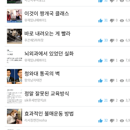
닥전닥후닥쭝12
32
3
6,
이것이 짱개국 클래스
뮤재밌냐해봐아1
31
0
6,
바로 내려오는 게 빨라
후끈해5하하핫
33
0
6,
뇌외과에서 있었던 실화
뮤재밌냐해봐아1
31
1
7,
청와대 통곡의 벽
왕의낭자태연
31
1
8,
정말 잘못된 교육방식
sik후세번양치zil
21
2
3,
효과적인 불매운동 방법
리서칭엔진noha
32
3
6,