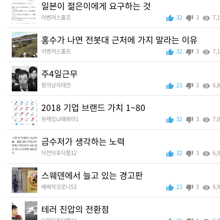
일본이 젊은이에게 요구하는 것
어벤져스홀프
32
3
7,
홍수가 나면 전봇대 근처에 가지 말라는 이유
어벤져스홀프
32
3
7,
주4일근무
왕의낭자태연
23
3
6,
2018 기업 브랜드 가치 1~80
뮤재밌냐해봐아1
32
3
7,
금수저가 생각하는 노력
닥전닥후닥쭝12
32
3
6,
스웨덴에서 늘고 있는 경고판
베베작코로나53
23
3
6,
테러 진압의 전환점