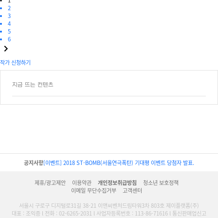
1
2
3
4
5
6
작가 신청하기
지금 뜨는 컨텐츠
공지사항
[이벤트] 2018 ST-BOMB(서울연극폭탄) 기대평 이벤트 당첨자 발표.
제휴/광고제안
이용약관
개인정보취급방침
청소년 보호정책
이메일 무단수집거부
고객센터
서울시 구로구 디지털로31길 38-21 이앤씨벤처드림타워3차 803호 제이플랫폼(주)
대표 : 조익증 l 전화 : 02-6265-2031 l 사업자등록번호 : 113-86-71616 l 통신판매업신고