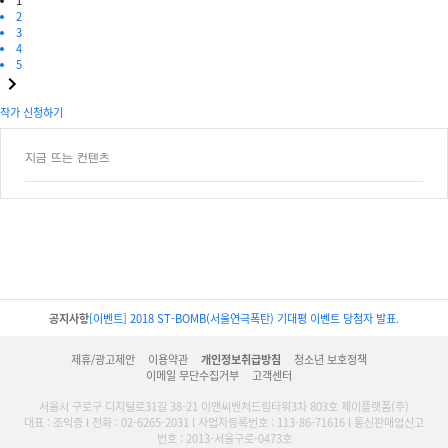
1
2
3
4
5
작가 신청하기
지금 뜨는 컨텐츠
공지사항
[이벤트] 2018 ST-BOMB(서울연극폭탄) 기대평 이벤트 당첨자 발표.
제휴/광고제안
이용약관
개인정보취급방침
청소년 보호정책
이메일 무단수집거부
고객센터
서울시 구로구 디지털로31길 38-21 이앤씨벤처드림타워3차 803호 제이플랫폼(주)
대표 : 조익증 l 전화 : 02-6265-2031 l 사업자등록번호 : 113-86-71616 l 통신판매업신고
번호 : 2013-서울구로-0473호