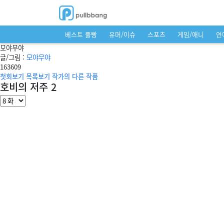
베스트 풀빵
유머/이슈
스포츠
게임/애니
연
모야무야
글/그림 :
모야무야
16
3609
첫회보기
목록보기
작가의 다른 작품
호비의 저주 2