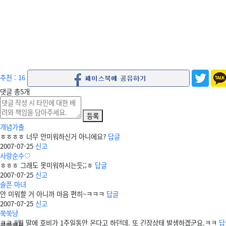
추천 : 16
댓글
총
5
개
등록
개념가출
ㅎㅎㅎㅎ 너무 안미워하신거 아니에요?
답글
2007-07-25
신고
사랑순수♡
ㅎㅎㅎ 그래도 못미워하시는듯;;ㅎ
답글
2007-07-25
신고
슬픈 마녀
안 미워할 거 아니까 마음 편히~ㅋㅋㅋ
답글
2007-07-25
신고
쑥쑥냥
ㅋㅋ 8월 말에 호비가 1주일동안 온다고 하던데. 또 긴장상태 발생하겠군요.ㅋㅋ
답
풀빵웹툰