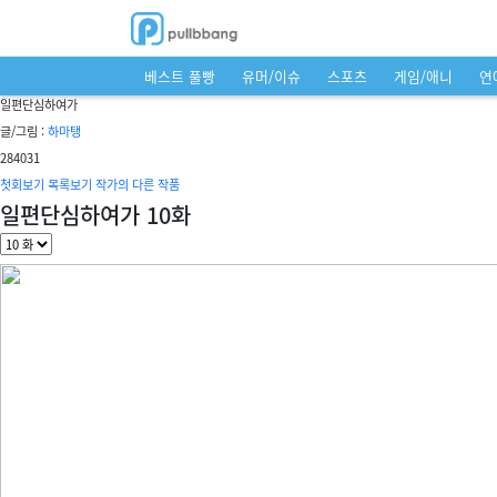
베스트 풀빵
유머/이슈
스포츠
게임/애니
연
일편단심하여가
글/그림 :
하마탱
28
4031
첫회보기
목록보기
작가의 다른 작품
일편단심하여가 10화