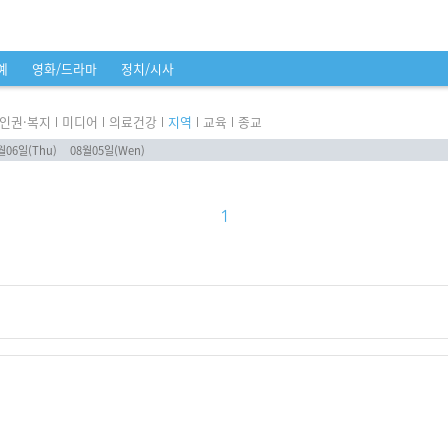
예
영화/드라마
정치/시사
인권·복지
미디어
의료건강
지역
교육
종교
월06일(Thu)
08월05일(Wen)
1