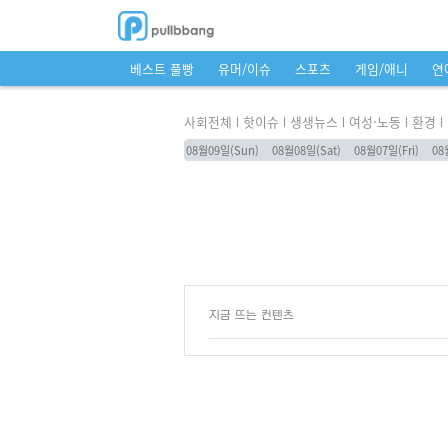
베스트 풀빵
유머/이슈
스포츠
게임/애니
연
사회전체
핫이슈
생생뉴스
여성·노동
환경
08월09일(Sun)
08월08일(Sat)
08월07일(Fri)
08
지금 뜨는 컨텐츠