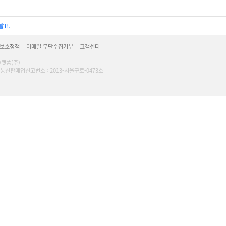
발표.
 보호정책
이메일 무단수집거부
고객센터
플랫폼(주)
16 l 통신판매업신고번호 : 2013-서울구로-0473호