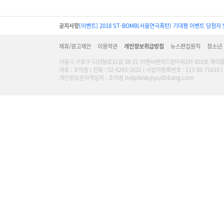
공지사항
[이벤트] 2018 ST-BOMB(서울연극폭탄) 기대평 이벤트 당첨자 
제휴/광고제안
이용약관
개인정보취급방침
뉴스편집원칙
청소년
서울시 구로구 디지털로31길 38-21 이앤씨벤처드림타워3차 803호 제이
대표 : 조익증 l 전화 : 02-6265-2031 l 사업자등록번호 : 113-86-716
개인정보관리책임자 : 조익증 helpdesk@pullbbang.com